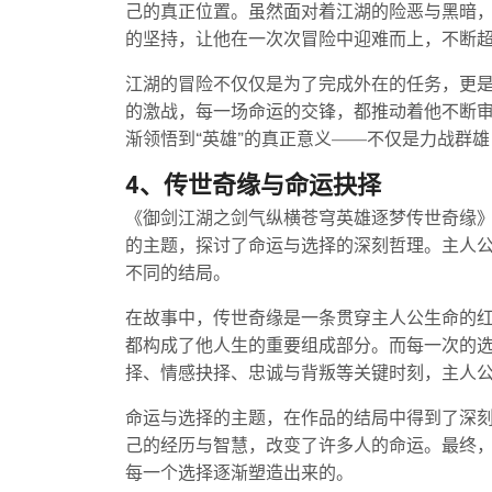
己的真正位置。虽然面对着江湖的险恶与黑暗，
的坚持，让他在一次次冒险中迎难而上，不断
江湖的冒险不仅仅是为了完成外在的任务，更
的激战，每一场命运的交锋，都推动着他不断
渐领悟到“英雄”的真正意义——不仅是力战群
4、传世奇缘与命运抉择
《御剑江湖之剑气纵横苍穹英雄逐梦传世奇缘
的主题，探讨了命运与选择的深刻哲理。主人
不同的结局。
在故事中，传世奇缘是一条贯穿主人公生命的
都构成了他人生的重要组成部分。而每一次的
择、情感抉择、忠诚与背叛等关键时刻，主人
命运与选择的主题，在作品的结局中得到了深
己的经历与智慧，改变了许多人的命运。最终，
每一个选择逐渐塑造出来的。