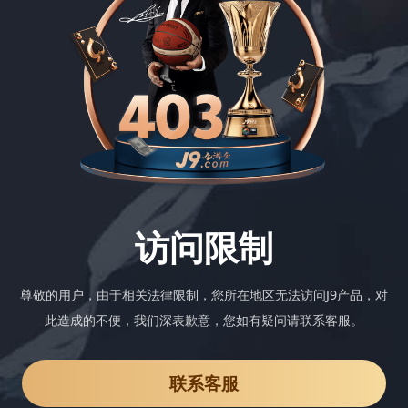
访问限制
尊敬的用户，由于相关法律限制，您所在地区无法访问J9产品，对
此造成的不便，我们深表歉意，您如有疑问请联系客服。
联系客服