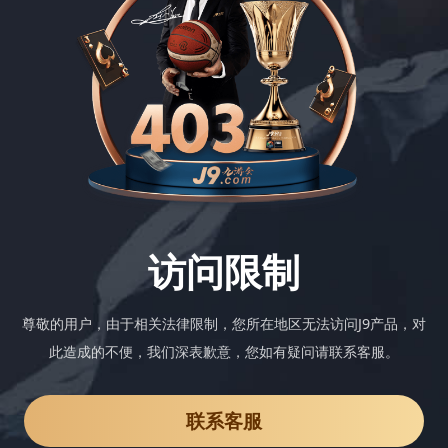
访问限制
尊敬的用户，由于相关法律限制，您所在地区无法访问J9产品，对
此造成的不便，我们深表歉意，您如有疑问请联系客服。
联系客服